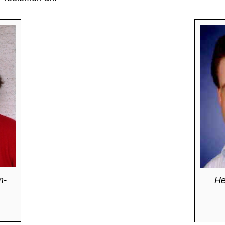
m-
He