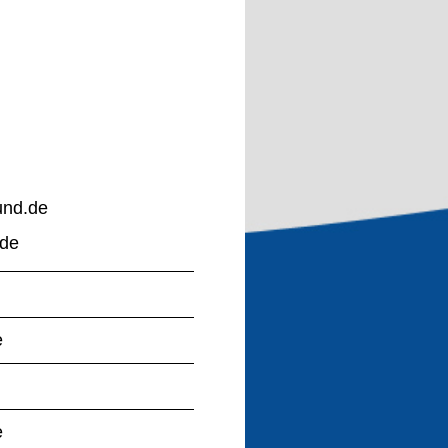
und.de
.de
e
r
e