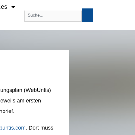
ces
tungsplan (WebUntis)
jeweils am ersten
nbrief.
untis.com
. Dort muss