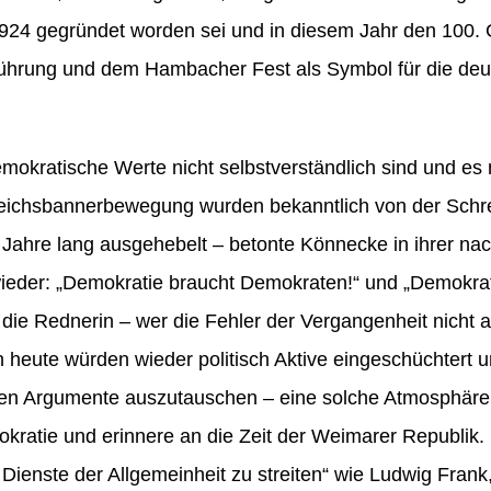
24 gegründet worden sei und in diesem Jahr den 100. G
nführung und dem Hambacher Fest als Symbol für die de
emokratische Werte nicht selbstverständlich sind und es 
eichsbannerbewegung wurden bekanntlich von der Schre
le Jahre lang ausgehebelt – betonte Könnecke in ihrer 
eder: „Demokratie braucht Demokraten!“ und „Demokratie
 die Rednerin – wer die Fehler der Vergangenheit nicht 
 heute würden wieder politisch Aktive eingeschüchtert u
ihnen Argumente auszutauschen – eine solche Atmosphär
kratie und erinnere an die Zeit der Weimarer Republik. 
Dienste der Allgemeinheit zu streiten“ wie Ludwig Frank,