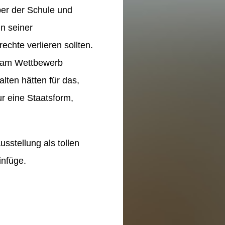
er der Schule und
in seiner
chte verlieren sollten.
S am Wettbewerb
lten hätten für das,
ur eine Staatsform,
sstellung als tollen
infüge.