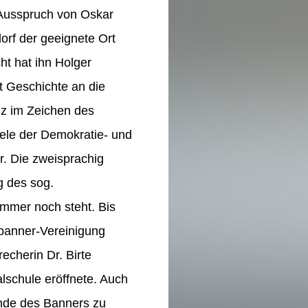
r Ausspruch von Oskar
orf der geeignete Ort
t hat ihn Holger
t Geschichte an die
nz im Zeichen des
ele der Demokratie- und
. Die zweisprachig
g des sog.
immer noch steht. Bis
hsbanner-Vereinigung
cherin Dr. Birte
lschule eröffnete. Auch
ünde des Banners zu