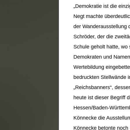
„Demokratie ist die einz
Negt machte überdeutlic
der Wanderausstellung 
Schröder, der die zweit
Schule geholt hatte, wo
Demokraten und Namensg
Wertebildung eingebette
bedruckten Stellwände i
„Reichsbanners“, dessen 
heute ist dieser Begriff
Hessen/Baden-Württember
Könnecke die Ausstellun
Könnecke betonte noch e