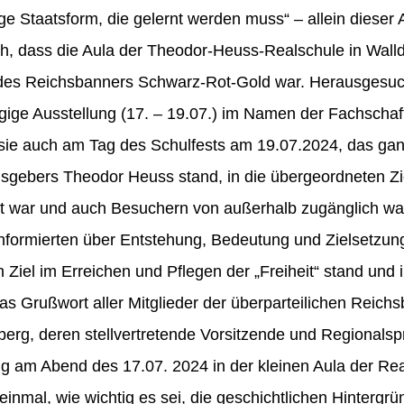
ige Staatsform, die gelernt werden muss“ – allein diese
h, dass die Aula der Theodor-Heuss-Realschule in Walld
des Reichsbanners Schwarz-Rot-Gold war. Herausgesuch
ägige Ausstellung (17. – 19.07.) im Namen der Fachschaf
 sie auch am Tag des Schulfests am 19.07.2024, das ga
ebers Theodor Heuss stand, in die übergeordneten Zi
t war und auch Besuchern von außerhalb zugänglich war
nformierten über Entstehung, Bedeutung und Zielsetzun
Ziel im Erreichen und Pflegen der „Freiheit“ stand und 
 das Grußwort aller Mitglieder der überparteilichen Reic
g, deren stellvertretende Vorsitzende und Regionalspre
g am Abend des 17.07. 2024 in der kleinen Aula der Rea
inmal, wie wichtig es sei, die geschichtlichen Hintergr