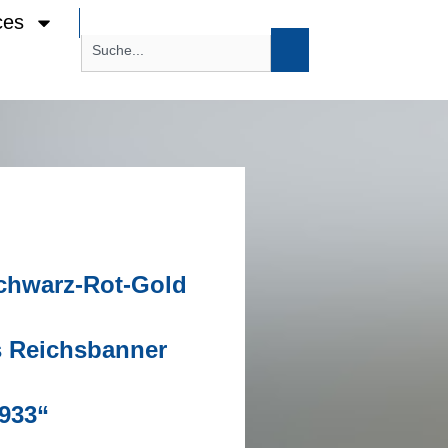
ces
chwarz-Rot-Gold
s Reichsbanner
1933“