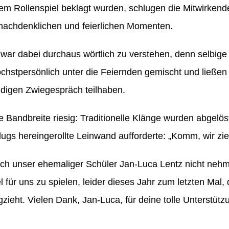
einem Rollenspiel beklagt wurden, schlugen die Mitwirke
nachdenklichen und feierlichen Momenten.
war dabei durchaus wörtlich zu verstehen, denn selbige 
stpersönlich unter die Feiernden gemischt und ließen 
ündigen Zwiegespräch teilhaben.
e Bandbreite riesig: Traditionelle Klänge wurden abgelö
ugs hereingerollte Leinwand aufforderte: „Komm, wir zie
sich unser ehemaliger Schüler Jan-Luca Lentz nicht neh
 für uns zu spielen, leider dieses Jahr zum letzten Mal
ieht. Vielen Dank, Jan-Luca, für deine tolle Unterstütz