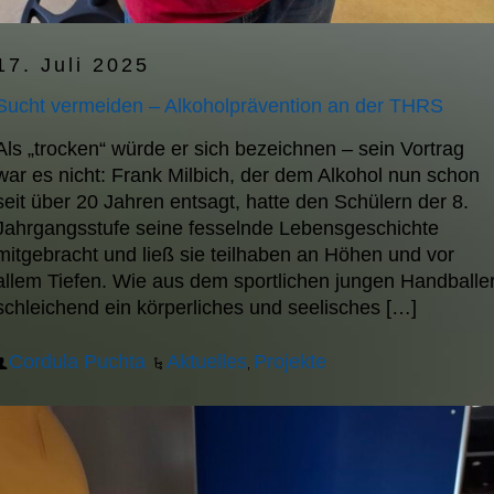
17. Juli 2025
Sucht vermeiden – Alkoholprävention an der THRS
Als „trocken“ würde er sich bezeichnen – sein Vortrag
war es nicht: Frank Milbich, der dem Alkohol nun schon
seit über 20 Jahren entsagt, hatte den Schülern der 8.
Jahrgangsstufe seine fesselnde Lebensgeschichte
mitgebracht und ließ sie teilhaben an Höhen und vor
allem Tiefen. Wie aus dem sportlichen jungen Handballe
schleichend ein körperliches und seelisches […]
Cordula Puchta
Aktuelles
Projekte
,