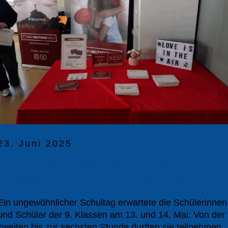
23. Juni 2025
Workshop „Mein mutiger Weg“: Unterstützung bei der
Berufsfindung an der THRS (13. und 14.05.2025)
Ein ungewöhnlicher Schultag erwartete die Schülerinnen
und Schüler der 9. Klassen am 13. und 14. Mai: Von der
zweiten bis zur sechsten Stunde durften sie teilnehmen