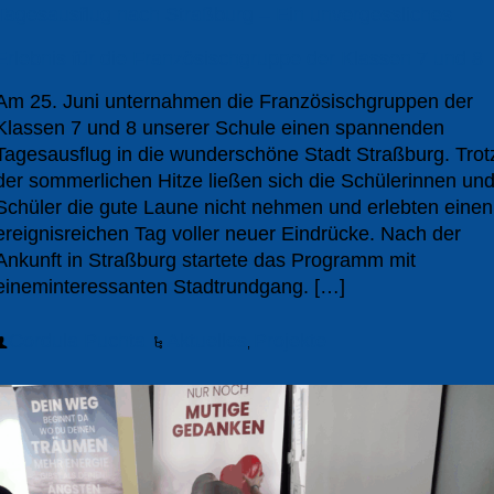
Tagesausflug nach Straßburg – Ein unvergessliches
Erlebnis für die Französischgruppe der Klassen 7 und 8
Am 25. Juni unternahmen die Französischgruppen der
Klassen 7 und 8 unserer Schule einen spannenden
Tagesausflug in die wunderschöne Stadt Straßburg. Trot
der sommerlichen Hitze ließen sich die Schülerinnen un
Schüler die gute Laune nicht nehmen und erlebten einen
ereignisreichen Tag voller neuer Eindrücke. Nach der
Ankunft in Straßburg startete das Programm mit
eineminteressanten Stadtrundgang. […]
Cordula Puchta
Aktuelles
Projekte
,