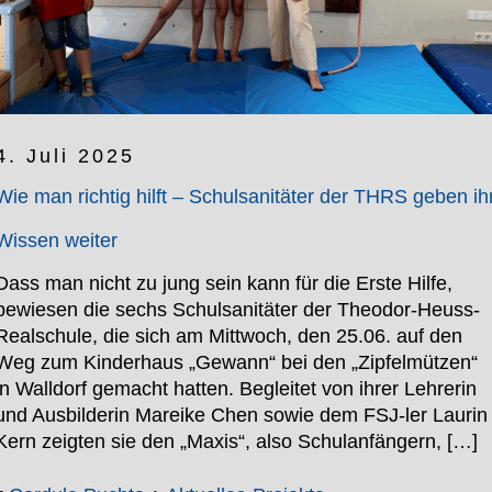
4. Juli 2025
Wie man richtig hilft – Schulsanitäter der THRS geben ih
Wissen weiter
Dass man nicht zu jung sein kann für die Erste Hilfe,
bewiesen die sechs Schulsanitäter der Theodor-Heuss-
Realschule, die sich am Mittwoch, den 25.06. auf den
Weg zum Kinderhaus „Gewann“ bei den „Zipfelmützen“
in Walldorf gemacht hatten. Begleitet von ihrer Lehrerin
und Ausbilderin Mareike Chen sowie dem FSJ-ler Laurin
Kern zeigten sie den „Maxis“, also Schulanfängern, […]