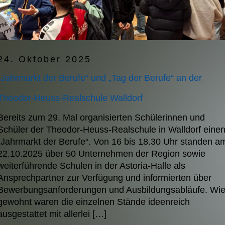
24. Oktober 2025
„Jahrmarkt der Berufe“ und „Tag der Berufe“ an der
Theodor-Heuss-Realschule Walldorf
Bereits zum 29. Mal organisierten Schülerinnen und
Schüler der Theodor-Heuss-Realschule in Walldorf eine
„Jahrmarkt der Berufe“. Von 16 bis 18.30 Uhr standen a
22.10.2025 über 50 Unternehmen der Region sowie
weiterführende Schulen in der Astoria-Halle als
Ansprechpartner zur Verfügung und informierten über
Bewerbungsanforderungen und Ausbildungsabläufe. Wi
gewohnt waren die einzelnen Stände ideenreich
ausgestattet mit allerlei […]