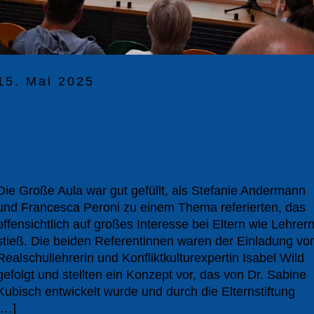
15. Mai 2025
„Selbstregulation kann man lernen – Was unsere Kinder
fit fürs Lernen und stark im Leben macht“ (Vortrag am
Schulzentrum Walldorf am 13.05.2025)
Die Große Aula war gut gefüllt, als Stefanie Andermann
und Francesca Peroni zu einem Thema referierten, das
offensichtlich auf großes Interesse bei Eltern wie Lehrer
stieß. Die beiden Referentinnen waren der Einladung vo
Realschullehrerin und Konfliktkulturexpertin Isabel Wild
gefolgt und stellten ein Konzept vor, das von Dr. Sabine
Kubisch entwickelt wurde und durch die Elternstiftung
[…]