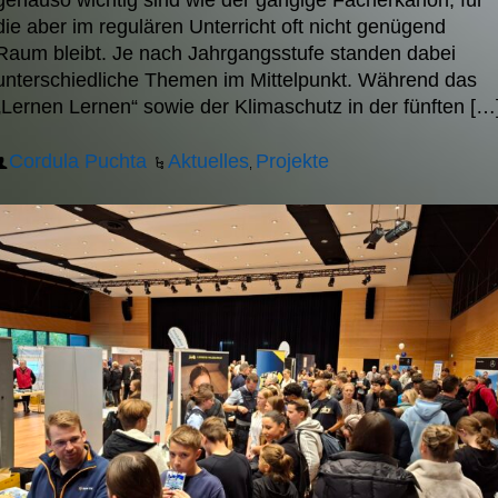
genauso wichtig sind wie der gängige Fächerkanon, für
die aber im regulären Unterricht oft nicht genügend
Raum bleibt. Je nach Jahrgangsstufe standen dabei
unterschiedliche Themen im Mittelpunkt. Während das
„Lernen Lernen“ sowie der Klimaschutz in der fünften […
Cordula Puchta
Aktuelles
Projekte
,