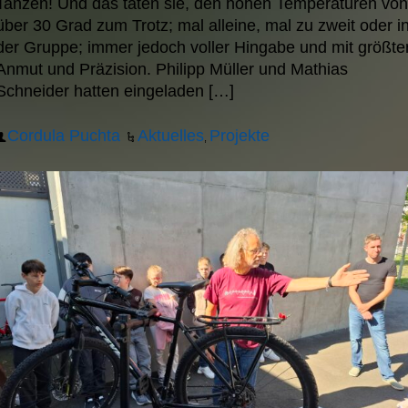
Tanzen! Und das taten sie, den hohen Temperaturen von
über 30 Grad zum Trotz; mal alleine, mal zu zweit oder i
der Gruppe; immer jedoch voller Hingabe und mit größte
Anmut und Präzision. Philipp Müller und Mathias
Schneider hatten eingeladen […]
Cordula Puchta
Aktuelles
Projekte
,