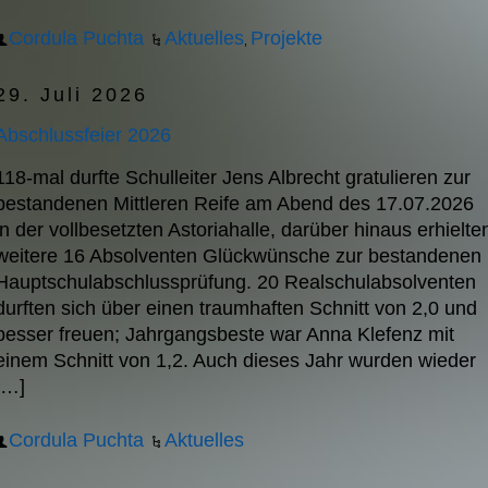
Cordula Puchta
Aktuelles
Projekte
,
29. Juli 2026
Abschlussfeier 2026
118-mal durfte Schulleiter Jens Albrecht gratulieren zur
bestandenen Mittleren Reife am Abend des 17.07.2026
in der vollbesetzten Astoriahalle, darüber hinaus erhielte
weitere 16 Absolventen Glückwünsche zur bestandenen
Hauptschulabschlussprüfung. 20 Realschulabsolventen
durften sich über einen traumhaften Schnitt von 2,0 und
besser freuen; Jahrgangsbeste war Anna Klefenz mit
einem Schnitt von 1,2. Auch dieses Jahr wurden wieder
[…]
Cordula Puchta
Aktuelles