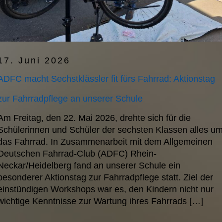
17. Juni 2026
ADFC macht Sechstklässler fit fürs Fahrrad: Aktionstag
zur Fahrradpflege an unserer Schule
Am Freitag, den 22. Mai 2026, drehte sich für die
Schülerinnen und Schüler der sechsten Klassen alles u
das Fahrrad. In Zusammenarbeit mit dem Allgemeinen
Deutschen Fahrrad-Club (ADFC) Rhein-
Neckar/Heidelberg fand an unserer Schule ein
besonderer Aktionstag zur Fahrradpflege statt. Ziel der
einstündigen Workshops war es, den Kindern nicht nur
wichtige Kenntnisse zur Wartung ihres Fahrrads […]