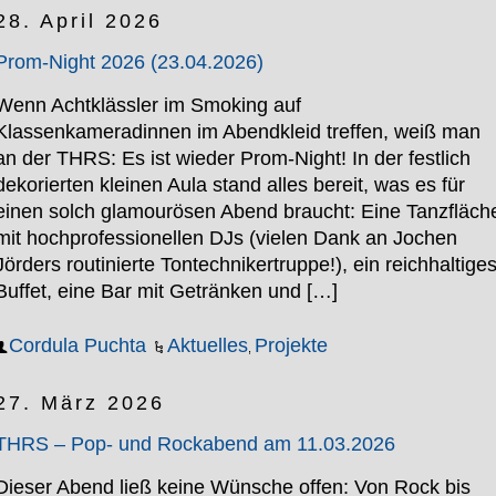
28. April 2026
Prom-Night 2026 (23.04.2026)
Wenn Achtklässler im Smoking auf
Klassenkameradinnen im Abendkleid treffen, weiß man
an der THRS: Es ist wieder Prom-Night! In der festlich
dekorierten kleinen Aula stand alles bereit, was es für
einen solch glamourösen Abend braucht: Eine Tanzfläch
mit hochprofessionellen DJs (vielen Dank an Jochen
Jörders routinierte Tontechnikertruppe!), ein reichhaltige
Buffet, eine Bar mit Getränken und […]
Cordula Puchta
Aktuelles
Projekte
,
27. März 2026
THRS – Pop- und Rockabend am 11.03.2026
Dieser Abend ließ keine Wünsche offen: Von Rock bis