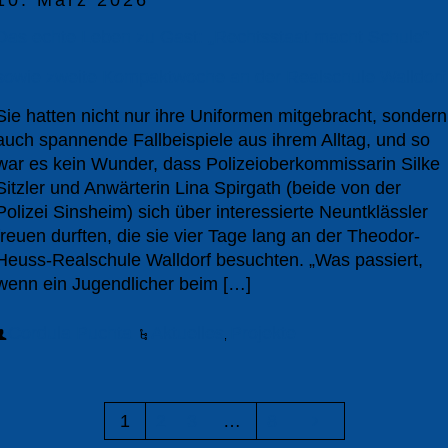
Das echte Leben zu Gast: „Rechtsstaat macht Schule“
sowie zweite Kompaktwoche an der Realschule Walldorf
Sie hatten nicht nur ihre Uniformen mitgebracht, sondern
auch spannende Fallbeispiele aus ihrem Alltag, und so
war es kein Wunder, dass Polizeioberkommissarin Silke
Sitzler und Anwärterin Lina Spirgath (beide von der
Polizei Sinsheim) sich über interessierte Neuntklässler
freuen durften, die sie vier Tage lang an der Theodor-
Heuss-Realschule Walldorf besuchten. „Was passiert,
wenn ein Jugendlicher beim […]
Cordula Puchta
Aktuelles
Projekte
,
1
2
3
…
8