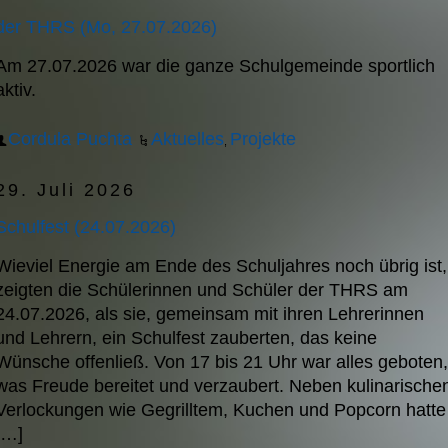
der THRS (Mo, 27.07.2026)
Am 27.07.2026 war die ganze Schulgemeinde sportlich
aktiv.
Cordula Puchta
Aktuelles
Projekte
,
29. Juli 2026
Schulfest (24.07.2026)
Wieviel Energie am Ende des Schuljahres noch übrig ist,
zeigten die Schülerinnen und Schüler der THRS am
24.07.2026, als sie, gemeinsam mit ihren Lehrerinnen
und Lehrern, ein Schulfest zauberten, das keine
Wünsche offenließ. Von 17 bis 21 Uhr war alles geboten,
was Freude bereitet und verzaubert. Neben kulinarische
Verlockungen wie Gegrilltem, Kuchen und Popcorn hatte
[…]