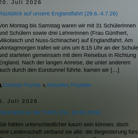
20. Juli 2026
Rückblick auf unsere Englandfahrt (29.6.-4.7.26)
Von Montag bis Samstag waren wir mit 31 Schülerinnen
und Schülern sowie drei Lehrerinnen (Frau Günthert,
Mikolasch und Nuss-Schinacher) auf Englandfahrt. Am
Montagmorgen trafen wir uns um 6:15 Uhr an der Schul
und starteten gemeinsam mit dem Reisebus in Richtung
England. Nach der langen Anreise, die unter anderem
auch durch den Eurotunnel führte, kamen wir […]
Cordula Puchta
Aktuelles
Projekte
,
6. Juli 2026
Tanznacht an der THRS (Do, 18.06.2026)
Sie hätten unterschiedlicher kaum sein können, doch
eine Leidenschaft verband sie alle: die Begeisterung fürs