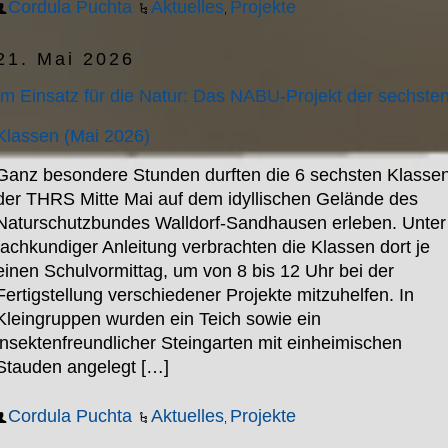
Cordula Puchta
Aktuelles
Projekte
,
21. Mai 2026
Im Einsatz für die Natur: Das NABU-Projekt der sechste
Klassen (Mai 2026)
Ganz besondere Stunden durften die 6 sechsten Klasse
der THRS Mitte Mai auf dem idyllischen Gelände des
Naturschutzbundes Walldorf-Sandhausen erleben. Unter
fachkundiger Anleitung verbrachten die Klassen dort je
einen Schulvormittag, um von 8 bis 12 Uhr bei der
Fertigstellung verschiedener Projekte mitzuhelfen. In
Kleingruppen wurden ein Teich sowie ein
insektenfreundlicher Steingarten mit einheimischen
Stauden angelegt […]
Cordula Puchta
Aktuelles
Projekte
,