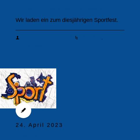
Theodor-Heuss-Realschule Walldorf
Wir laden ein zum diesjährigen Sportfest.
Ute Kern-Mannschott
Aktuelles
,
Schülersport
24. April 2023
Kletter-AG