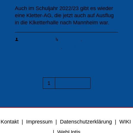
Auch im Schuljahr 2022/23 gibt es wieder
eine Kletter-AG, die jetzt auch auf Ausflug
in die Klketterhalle nach Mannheim war.
Corinna Heger
Aktuelles
,
Elterninformationen
Schülersport
,
1
2
3
Kontakt
|
Impressum
|
Datenschutzerklärung
|
WIKI
|
WebUntis