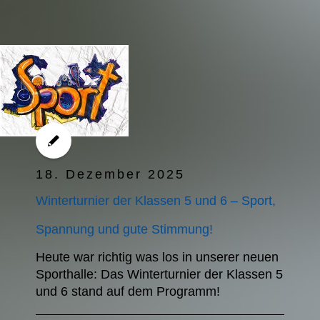
18. Dezember 2025
Winterturnier der Klassen 5 und 6 – Sport,
Spannung und gute Stimmung!
Heute war richtig was los in unserer neuen
Sporthalle: Das Winterturnier der Klassen 5
und 6 stand auf dem Programm!