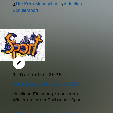
Ute Kern-Mannschott
Aktuelles
,
Schülersport
9. Dezember 2025
Ankündigung: Winterturnier 2025
Herzliche Einladung zu unserem
Winterturnier der Fachschaft Sport