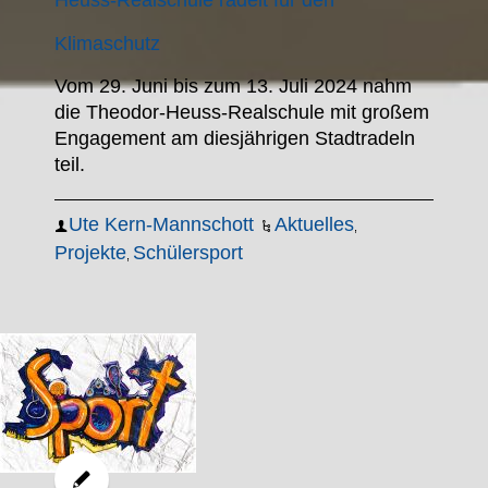
Heuss-Realschule radelt für den
Klimaschutz
Vom 29. Juni bis zum 13. Juli 2024 nahm
die Theodor-Heuss-Realschule mit großem
Engagement am diesjährigen Stadtradeln
teil.
Ute Kern-Mannschott
Aktuelles
,
Projekte
Schülersport
,