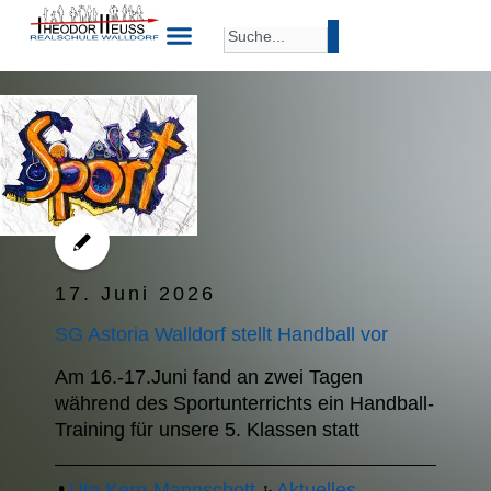
17. Juni 2026
SG Astoria Walldorf stellt Handball vor
Am 16.-17.Juni fand an zwei Tagen
während des Sportunterrichts ein Handball-
Training für unsere 5. Klassen statt
Ute Kern-Mannschott
Aktuelles