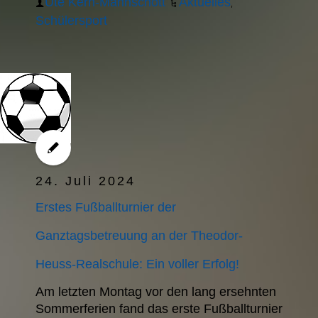
Ute Kern-Mannschott
Aktuelles
,
Schülersport
24. Juli 2024
Erstes Fußballturnier der
Ganztagsbetreuung an der Theodor-
Heuss-Realschule: Ein voller Erfolg!
Am letzten Montag vor den lang ersehnten
Sommerferien fand das erste Fußballturnier