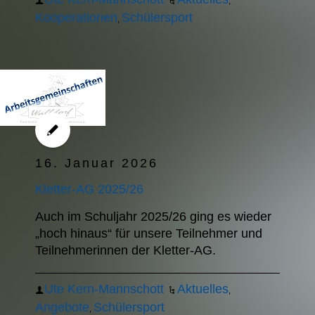
,
Kooperationen
Schülersport
,
16. Januar 2026
Kletter-AG 2025/26
Auch im Schuljahr 2025/26 ging es wieder
„hoch hinaus“ für unsere Teilnehmer und
Teilnehmerinnen der Kletter-AG.
Ute Kern-Mannschott
Aktuelles
,
Angebote
Schülersport
,