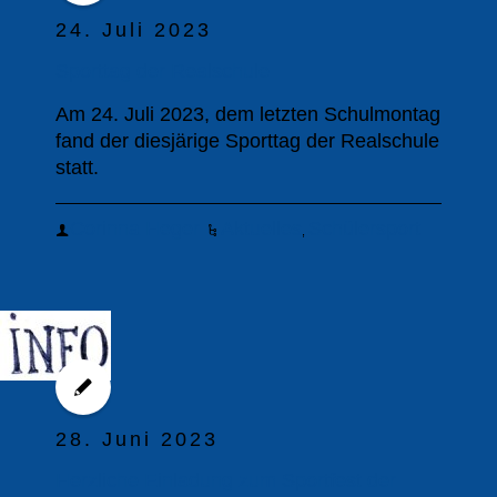
24. Juli 2023
Sporttag der Realschule
Am 24. Juli 2023, dem letzten Schulmontag
fand der diesjärige Sporttag der Realschule
statt.
Corinna Heger
Aktuelles
Schülersport
,
28. Juni 2023
Herzliche Einladung zum Sportfest der