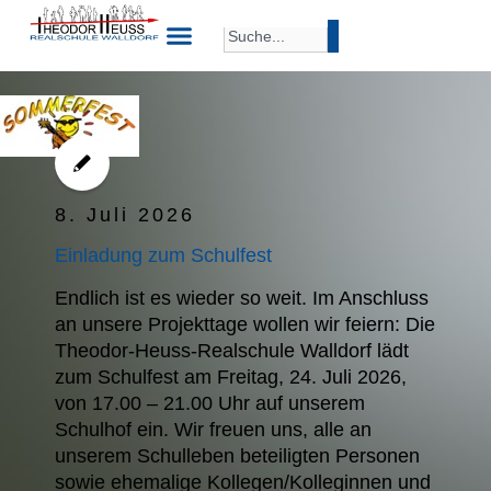
8. Juli 2026
Einladung zum Schulfest
Endlich ist es wieder so weit. Im Anschluss
an unsere Projekttage wollen wir feiern: Die
Theodor-Heuss-Realschule Walldorf lädt
zum Schulfest am Freitag, 24. Juli 2026,
von 17.00 – 21.00 Uhr auf unserem
Schulhof ein. Wir freuen uns, alle an
unserem Schulleben beteiligten Personen
sowie ehemalige Kollegen/Kolleginnen und