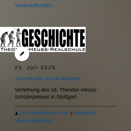
Veranstaltungen
23. Juli 2025
„Demokratie ist nie bequem!“
Verleihung des 16. Theodor-Heuss-
Schülerpreises in Stuttgart
Ute Kern-Mannschott
Aktuelles
,
Veranstaltungen