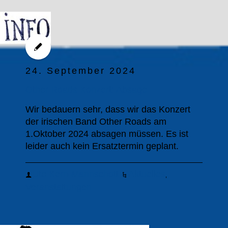
24. September 2024
Other Roads Konzert: Absage
Wir bedauern sehr, dass wir das Konzert
der irischen Band Other Roads am
1.Oktober 2024 absagen müssen. Es ist
leider auch kein Ersatztermin geplant.
Ute Kern-Mannschott
Aktuelles
,
Veranstaltungen