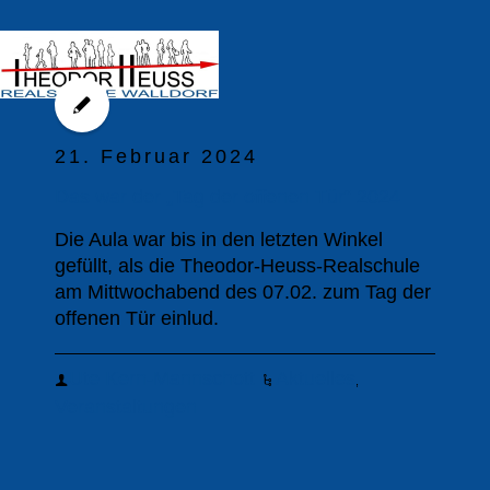
21. Februar 2024
Das war der „Tag der offenen Tür“ 2024
Die Aula war bis in den letzten Winkel
gefüllt, als die Theodor-Heuss-Realschule
am Mittwochabend des 07.02. zum Tag der
offenen Tür einlud.
Ute Kern-Mannschott
Aktuelles
,
Veranstaltungen