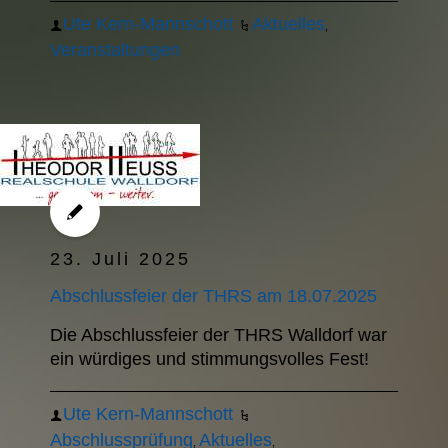
Ute Kern-Mannschott
Aktuelles
,
Veranstaltungen
23. Juli 2025
Abschlussfeier der THRS am 18.07.2025
Die Abschlussfeier der THRS Walldorf war
ein würdiges und stimmungsvolles Fest!
Ute Kern-Mannschott
Abschlussprüfung
Aktuelles
,
,