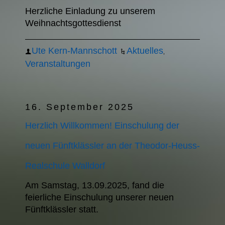
Herzliche Einladung zu unserem
Weihnachtsgottesdienst
Ute Kern-Mannschott
Aktuelles
,
Veranstaltungen
16. September 2025
Herzlich Willkommen! Einschulung der
neuen Fünftklässler an der Theodor-Heuss-
Realschule Walldorf
Am Samstag, 13.09.2025, fand die
feierliche Einschulung unserer neuen
Fünftklässler statt.