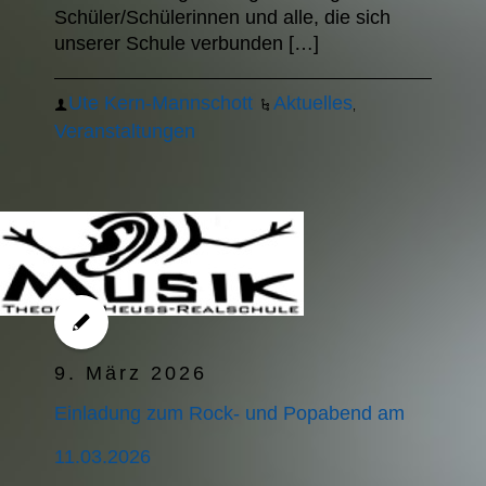
Schüler/Schülerinnen und alle, die sich
unserer Schule verbunden […]
Ute Kern-Mannschott
Aktuelles
,
Veranstaltungen
9. März 2026
Einladung zum Rock- und Popabend am
11.03.2026