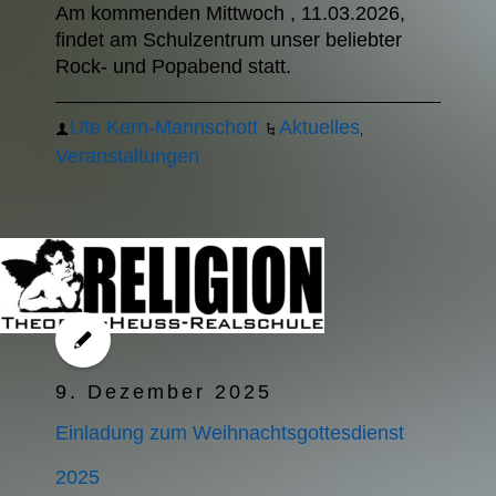
Am kommenden Mittwoch , 11.03.2026,
findet am Schulzentrum unser beliebter
Rock- und Popabend statt.
Ute Kern-Mannschott
Aktuelles
,
Veranstaltungen
9. Dezember 2025
Einladung zum Weihnachtsgottesdienst
2025